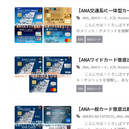
【ANA交通系IC一体型
ANA
,
ANAカード
,
JCB
,
Master
こんにちは！くろしばです。
のメリット・デメリットを理解し
ANA
ANAカード
【ANAワイドカード徹
ANA
,
ANAカード
,
JCB
,
Master
こんにちは！くろしばです。
ト・デメリットを理解し、あなた
ANA
ANAカード
【ANA一般カード徹底
AMERICAN EXPRESS
,
ANA
,
A
こんにちは！くろしばです。