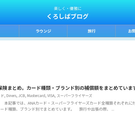
楽しく・優雅に
くろしばブログ
ラウンジ
旅行
お
害保険まとめ。カード種類・ブランド別の補償額をまとめていま
ード
,
Diners
,
JCB
,
Mastercard
,
VISA
,
スーパーフライヤーズ
本記事では、ANAカード・スーパーフライヤーズカード全種類それぞれに
ード種類、ブランド別でまとめています。 旅行や出張の際、 ...