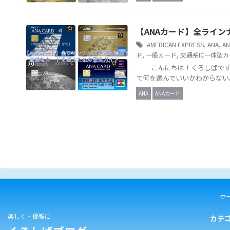
【ANAカード】全ライ
AMERICAN EXPRESS
,
ANA
,
A
ド
,
一般カード
,
交通系IC一体型
こんにちは！くろしばです。
て何を選んでいいかわからない。
ANA
ANAカード
ホ
楽しく・優雅に
カテ