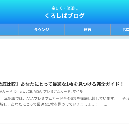
楽しく・優雅に
くろしばブログ
ラウンジ
旅行
お
ド徹底比較】あなたにとって最適な1枚を見つける完全ガイド！
NAカード
,
Diners
,
JCB
,
VISA
,
プレミアムカード
,
マイル
本記事では、ANAプレミアムカード全4種類を徹底比較しています。 そ
解し、あなたにとって最適な1枚を見つけていきましょう！ ...