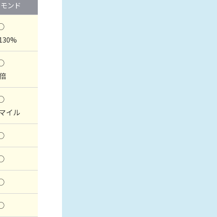
ヤモンド
○
-130%
○
2倍
○
00マイル
○
○
○
○