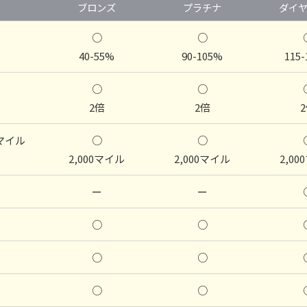
ブロンズ
プラチナ
ダイ
○
○
40-55%
90-105%
115
○
○
2倍
2倍
マイル
○
○
2,000マイル
2,000マイル
2,0
ー
ー
○
○
○
○
○
○