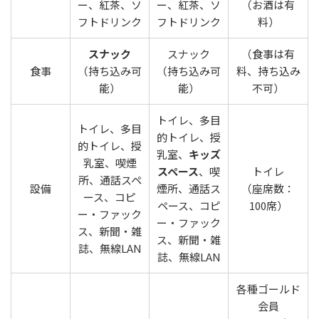
ー、紅茶、ソ
ー、紅茶、ソ
（お酒は有
フトドリンク
フトドリンク
料）
スナック
スナック
（食事は有
食事
（持ち込み可
（持ち込み可
料、持ち込み
能）
能）
不可）
トイレ、多目
トイレ、多目
的トイレ、授
的トイレ、授
乳室、
キッズ
乳室、喫煙
スペース
、喫
トイレ
所、通話スペ
設備
煙所、通話ス
（座席数：
ース、コピ
ペース、コピ
100席）
ー・ファック
ー・ファック
ス、新聞・雑
ス、新聞・雑
誌、無線LAN
誌、無線LAN
各種ゴールド
会員