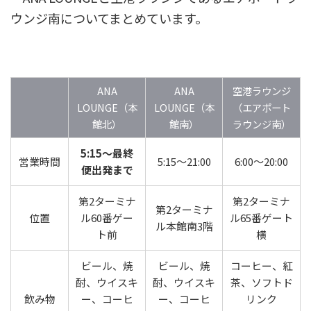
ウンジ南についてまとめています。
ANA
ANA
空港ラウンジ
LOUNGE（本
LOUNGE（本
（エアポート
館北）
館南）
ラウンジ南）
5:15～最終
営業時間
5:15～21:00
6:00～20:00
便出発まで
第2ターミナ
第2ターミナ
第2ターミナ
位置
ル60番ゲー
ル65番ゲート
ル本館南3階
ト前
横
ビール、焼
ビール、焼
コーヒー、紅
酎、ウイスキ
酎、ウイスキ
茶、ソフトド
飲み物
ー、コーヒ
ー、コーヒ
リンク